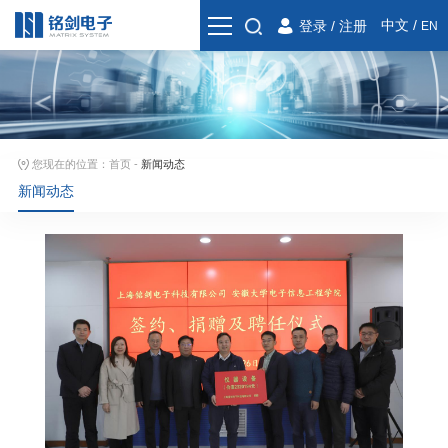
中文
/
登录
/
注册
EN
您现在的位置：
首页
-
新闻动态
新闻动态
07-20
04-02
03-11
/ 2025
/ 2026
/ 2025
铭剑电子推出全新一代射频测试通用板卡:RFMU EV120
上海铭剑电子科技有限公司2025年春季校园招聘拉开帷幕
铭剑电子携手数凛科技 共筑芯片测试全链路解决方案
铭剑电子与上海数...
2025年3月，铭剑电子推出全新一代射频测
上海铭剑电子科技有限公司（以下简...
02-10
10-10
/ 2026
/ 2023
试通用板卡——RF...