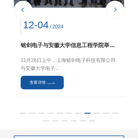
07-26
/ 2024
03-25
/ 2023
04-03
12-03
09-06
04-22
03-25
查看详情
查看详情
查看详情
/ 2026
/ 2025
/ 2024
/ 2026
/ 2023
喜报 | 创新矩阵再扩容，铭剑电子（苏州）荣获“高新技术企业”称号
铭剑电子发布新款IDCU板卡
12-09
12-04
凝心聚力，赋能未来 ——铭剑电子2024年第一期新员工培训圆满举行
/ 2022
/ 2024
铭剑电子荣获上海市“专精特新”中小企业荣誉称号
近日，江苏省 2025 年认定报备的第二
10-30
11-19
10-30
铭剑电子完成A轮融资，加速AI算力、航天航空与6G通信领域布局
横竖都行：基于MXI总线架构的模块化高频高速测试设备
铭剑电子举行年度代理商会议共谋发展新篇
铭剑电子参加2026香港国际创科展
热烈祝贺铭剑电子荣获“科技型中小企业”称号
在元器件测试过程中，信号需要根据不同需
/ 2022
/ 2024
/ 2022
在科技日新月异的今天，人才成为推动企业
批高新技术企业备...
求来切换到对应...
&n...
铭剑电子射频芯片测试机项目喜获西安交大全球校友创业大赛半导体与集成电路领域决赛二等奖
铭剑电子与安徽大学信息工程学院举行校企合作交流并捐赠科教设备
持续发展的关键...
近日，高频高速测试测量设备领域领先企业
在日常测试测量工作中，您是否曾为不同应
2024年08月铭剑电子2024年度地区和行业代
4月12日至16日，2026香港国际创科展
2023年3月10日，上海市科...
查看详情
铭剑电子携Terasight®系列芯片测试机首次亮相第二十届中国国际半导体博览会，产品备受赞誉
铭剑电子与顶策科技推动射频集成电路测试行业人才培养合作
第四届汽车毫米波雷达前瞻技术展示交流会圆满落幕
查看详情
——铭剑电子成功...
用场景下的仪器...
理商合作交流...
（InnoEX）在香港会议...
查看详情
以下转自 西安交通大学校友会第二届西安
11月26日上午，上海铭剑电子科技有限公司
查看详情
交...
与安徽大学电子...
由中国半导体行业协会、中国电子信息产业
近日，上海铭剑电子科技有限公司（简称“铭
2022（第四届）汽车雷达前瞻技术展示交流
查看详情
查看详情
查看详情
查看详情
查看详情
发展研究院主办...
剑电子”）与上海...
会于2022年7月7...
查看详情
查看详情
查看详情
查看详情
查看详情