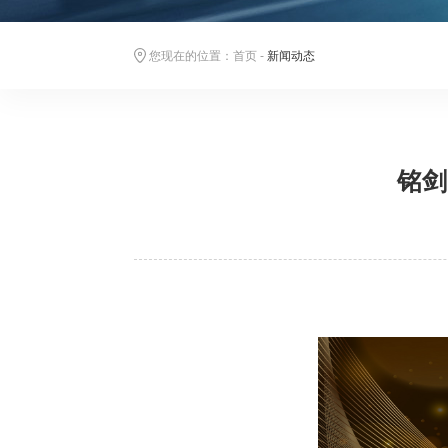
您现在的位置：
首页
-
新闻动态
铭剑