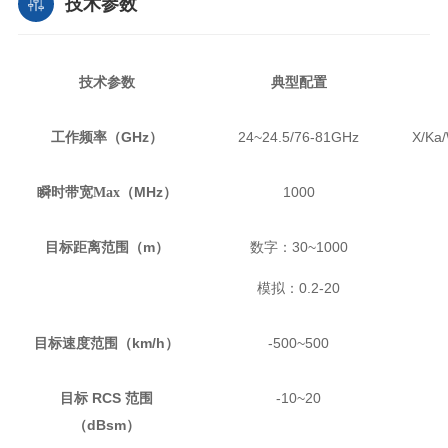
技术参数
技术参数
典型配置
GHz
24~24.5/76-81GHz
X/Ka
工作频率（
）
MHz
1000
瞬时带宽Max（
）
m
30~1000
目标距离范围（
）
数字：
0.2-20
模拟：
km/h
-500~500
目标速度范围（
）
RCS
-10~20
目标
范围
dBsm
（
）